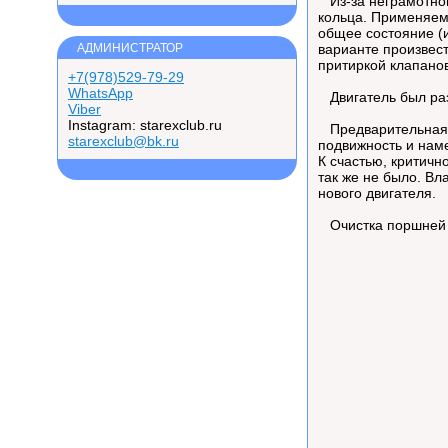
Из-за неграмотног
кольца. Применяем
общее состояние (
АДМИНИСТРАТОР
варианте произвест
притиркой клапано
+7(978)529-79-29
WhatsApp
Двигатель был раз
Viber
Instagram: starexclub.ru
Предварительная д
starexclub@bk.ru
подвижность и нам
К счастью, критич
так же не было. В
нового двигателя.
Очистка поршней и