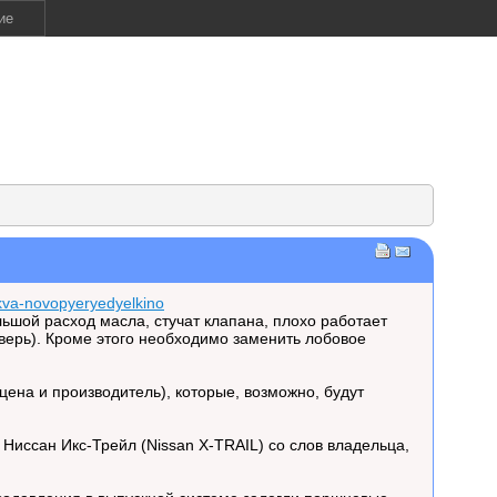
ие
skva-novopyeryedyelkino
льшой расход масла, стучат клапана, плохо работает
дверь). Кроме этого необходимо заменить лобовое
ена и производитель), которые, возможно, будут
Ниссан Икс-Трейл (Nissan X-TRAIL) со слов владельца,