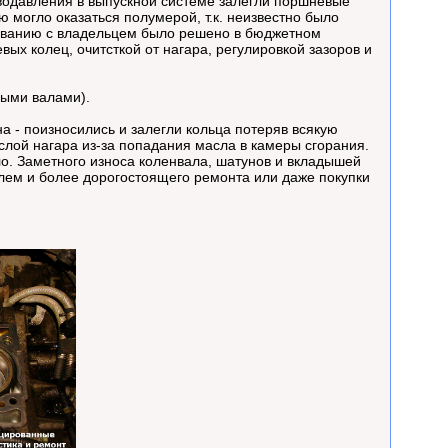
водавления в выпускной системе залегли поршневые
могло оказаться полумерой, т.к. неизвестно было
сованию с владельцем было решено в бюджетном
ых колец, очитсткой от нагара, регулировкой зазоров и
ными валами).
 - поизносились и залегли кольца потеряв всякую
слой нагара из-за попадания масла в камеры сгорания.
о. Заметного износа коленвала, шатунов и вкладышей
блем и более дорогостоящего ремонта или даже покупки