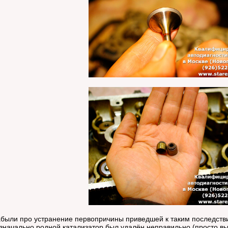
были про устранение первопричины приведшей к таким последствия
 изначально родной катализатор был удалён неправильно (просто в