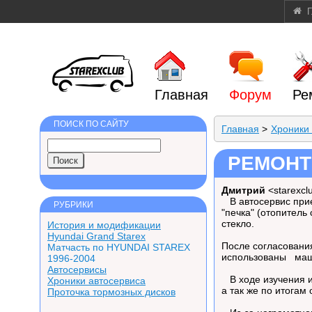
Г
Главная
Форум
Ре
ПОИСК ПО САЙТУ
Главная
>
Хроники
РЕМОНТ 
Дмитрий
<starexc
В автосервис приех
РУБРИКИ
"печка" (отопитель
стекло.
История и модификации
Hyundai Grand Starex
После согласования
Матчасть по HYUNDAI STAREX
использованы маши
1996-2004
Автосервисы
В ходе изучения и
Хроники автосервиса
а так же по итогам
Проточка тормозных дисков