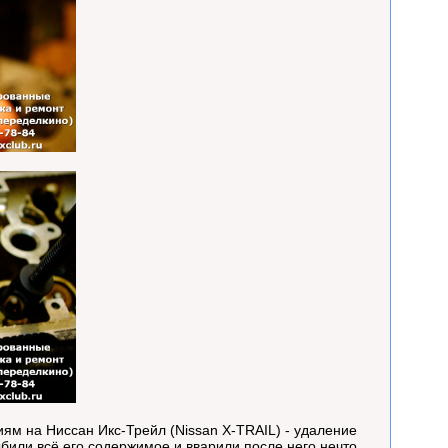
м на Ниссан Икс-Трейл (Nissan X-TRAIL) - удаление
ыбили всё его содержимое и вварили после него нечто