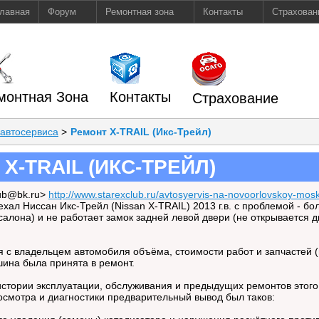
лавная
Форум
Ремонтная зона
Контакты
Страхован
монтная Зона
Контакты
Страхование
 автосервиса
>
Ремонт X-TRAIL (Икс-Трейл)
X-TRAIL (ИКС-ТРЕЙЛ)
lub@bk.ru>
http://www.starexclub.ru/avtosyervis-na-novoorlovskoy-mo
ал Ниссан Икс-Трейл (Nissan X-TRAIL) 2013 г.в. с проблемой - бо
 салона) и не работает замок задней левой двери (не открывается 
 с владельцем автомобиля объёма, стоимости работ и запчастей (ц
на была принята в ремонт.
стории эксплуатации, обслуживания и предыдущих ремонтов этого 
 осмотра и диагностики предварительный вывод был таков: