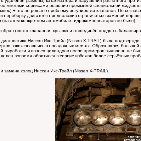
о удаления (замены) катализатора и нарушения расчётного проти
ое многими сервисами решение промывкой специальной жидкостью 
износ) + это не решало проблему регулировки клапанов. По согла
и переборку двигателя предположив ограничиться заменой поршнев
в (на этом конкретном автомобиле гидрокомпенсаторов не было).
обран (снята клапанная крышка и отсоединён поддон с балансир
иагностика Ниссан Икс-Трейл (Nissan X-TRAIL) была подтверждена
ертво закоксовавшись в посадочных местах. Образовался большой 
ной выработки и износа цилиндров после промеров выявлено не был
ладелец вовремя обратился в сервис избежав более серьёзных про
 замена колец Ниссан Икс-Трейл (Nissan X-TRAIL).