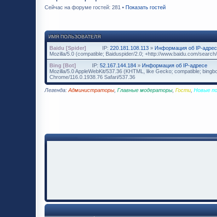
Сейчас на форуме гостей: 281 •
Показать гостей
ИМЯ ПОЛЬЗОВАТЕЛЯ
Baidu [Spider]
IP:
220.181.108.113
»
Информация об IP-адре
Mozilla/5.0 (compatible; Baiduspider/2.0; +http://www.baidu.com/search/
Bing [Bot]
IP:
52.167.144.184
»
Информация об IP-адресе
Mozilla/5.0 AppleWebKit/537.36 (KHTML, like Gecko; compatible; bingbo
Chrome/116.0.1938.76 Safari/537.36
Легенда:
Администраторы
,
Главные модераторы
,
Гости
,
Новые п