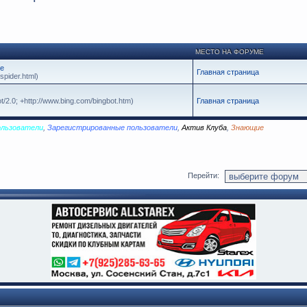
МЕСТО НА ФОРУМЕ
се
Главная страница
spider.html)
t/2.0; +http://www.bing.com/bingbot.htm)
Главная страница
ользователи
,
Зарегистрированные пользователи
,
Актив Клуба
,
Знающие
Перейти: