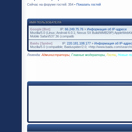
Сейчас на форуме гостей: 354 •
Показать гостей
ИМЯ ПОЛЬЗОВАТЕЛЯ
Google [Bot]
IP:
66.249.75.76
»
Информация об IP-адресе
Mozilla/5.0 (Linux; Android 6.0.1; Nexus 5X Build/MMB29P) AppleWebK
Mobile Safari/537.36 (compatib
Baidu [Spider]
IP:
220.181.108.177
»
Информация об IP-адре
Mozilla/5.0 (compatible; Baiduspider/2.0; +http://www.baidu.com/search/
Легенда:
Администраторы
,
Главные модераторы
,
Гости
,
Новые п