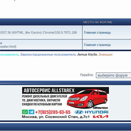
МЕСТО НА ФОРУМЕ
it/537.36 (KHTML, like Gecko) Chrome/150.0.7871.186
Главная страница
се
Главная страница
spider.html)
ользователи
,
Зарегистрированные пользователи
,
Актив Клуба
,
Знающие
Перейти: