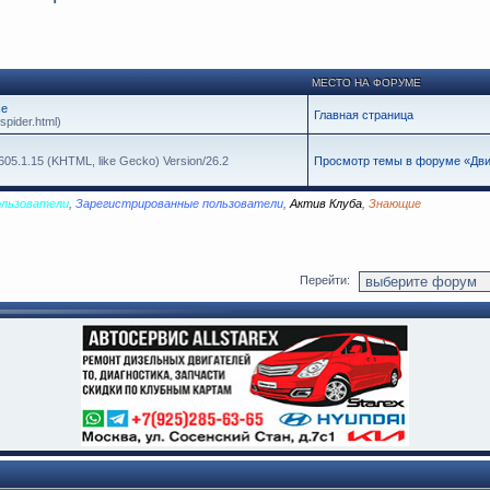
МЕСТО НА ФОРУМЕ
се
Главная страница
spider.html)
605.1.15 (KHTML, like Gecko) Version/26.2
Просмотр темы в форуме «Дви
ользователи
,
Зарегистрированные пользователи
,
Актив Клуба
,
Знающие
Перейти: