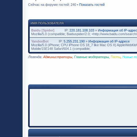
Сейчас на форуме гостей: 240 •
Показать гостей
ИМЯ ПОЛЬЗОВАТЕЛЯ
Baidu [Spider]
IP:
220.181.108.103
»
Информация об IP-адре
Mozilla/5.0 (compatible; Baiduspider/2.0; +http://www.baidu.com/search/
YandexBot
IP:
5.255.231.190
»
Информация об IP-адресе
Mozilla/5.0 (iPhone; CPU iPhone OS 18_7 like Mac OS X) AppleWebKit/
Mobile/15E148 Safari/604.1 (compatible;
Легенда:
Администраторы
,
Главные модераторы
,
Гости
,
Новые п