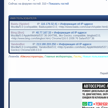
Сейчас на форуме гостей: 310 •
Показать гостей
ИМЯ ПОЛЬЗОВАТЕЛЯ
Baidu [Spider]
IP:
116.179.32.41
»
Информация об IP-адресе
Mozilla/5.0 (compatible; Baiduspider/2.0; +http://www.baidu.com/search/spider.html)
Bing [Bot]
IP:
40.77.167.33
»
Информация об IP-адресе
Mozilla/5.0 AppleWebKit/537.36 (KHTML, like Gecko; compatible; bingbot/2.0;
+http://www.bing.com/bingbot.htm) Chrome/116.0.1938.76 Safari/537.36
YandexBot
IP:
213.180.203.250
»
Информация об IP-адресе
Mozilla/5.0 (compatible; YandexBot/3.0; +http://yandex.com/bots) AppleWebKit/537
Gecko) Chrome/108.0.0.0
Легенда:
Администраторы
,
Главные модераторы
,
Гости
,
Новые пользовател
Перей