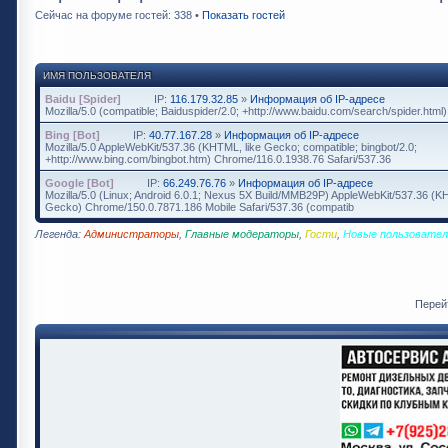
Сейчас на форуме гостей: 338 •
Показать гостей
ИМЯ ПОЛЬЗОВАТЕЛЯ
Baidu [Spider]
IP:
116.179.32.85
»
Информация об IP-адресе
Mozilla/5.0 (compatible; Baiduspider/2.0; +http://www.baidu.com/search/spider.html)
Bing [Bot]
IP:
40.77.167.28
»
Информация об IP-адресе
Mozilla/5.0 AppleWebKit/537.36 (KHTML, like Gecko; compatible; bingbot/2.0;
+http://www.bing.com/bingbot.htm) Chrome/116.0.1938.76 Safari/537.36
Google [Bot]
IP:
66.249.76.76
»
Информация об IP-адресе
Mozilla/5.0 (Linux; Android 6.0.1; Nexus 5X Build/MMB29P) AppleWebKit/537.36 (K
Gecko) Chrome/150.0.7871.186 Mobile Safari/537.36 (compatib
Легенда:
Администраторы
,
Главные модераторы
,
Гости
,
Новые пользовател
Перей