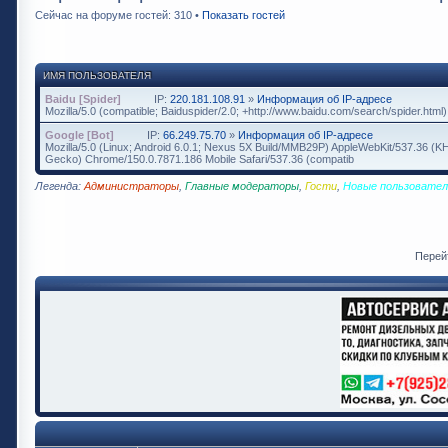
Сейчас на форуме гостей: 310 •
Показать гостей
ИМЯ ПОЛЬЗОВАТЕЛЯ
Baidu [Spider]
IP:
220.181.108.91
»
Информация об IP-адресе
Mozilla/5.0 (compatible; Baiduspider/2.0; +http://www.baidu.com/search/spider.html)
Google [Bot]
IP:
66.249.75.70
»
Информация об IP-адресе
Mozilla/5.0 (Linux; Android 6.0.1; Nexus 5X Build/MMB29P) AppleWebKit/537.36 (K
Gecko) Chrome/150.0.7871.186 Mobile Safari/537.36 (compatib
Легенда:
Администраторы
,
Главные модераторы
,
Гости
,
Новые пользовател
Перей