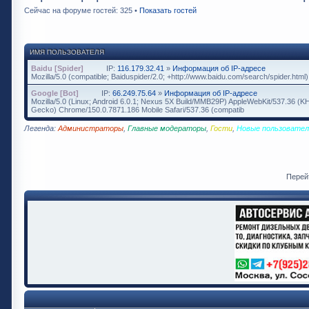
Сейчас на форуме гостей: 325 •
Показать гостей
ИМЯ ПОЛЬЗОВАТЕЛЯ
Baidu [Spider]
IP:
116.179.32.41
»
Информация об IP-адресе
Mozilla/5.0 (compatible; Baiduspider/2.0; +http://www.baidu.com/search/spider.html)
Google [Bot]
IP:
66.249.75.64
»
Информация об IP-адресе
Mozilla/5.0 (Linux; Android 6.0.1; Nexus 5X Build/MMB29P) AppleWebKit/537.36 (K
Gecko) Chrome/150.0.7871.186 Mobile Safari/537.36 (compatib
Легенда:
Администраторы
,
Главные модераторы
,
Гости
,
Новые пользовател
Перей