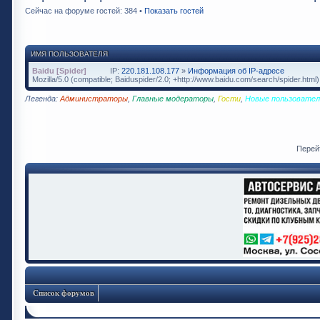
Сейчас на форуме гостей: 384 •
Показать гостей
ИМЯ ПОЛЬЗОВАТЕЛЯ
Baidu [Spider]
IP:
220.181.108.177
»
Информация об IP-адресе
Mozilla/5.0 (compatible; Baiduspider/2.0; +http://www.baidu.com/search/spider.html)
Легенда:
Администраторы
,
Главные модераторы
,
Гости
,
Новые пользовател
Перей
Список форумов