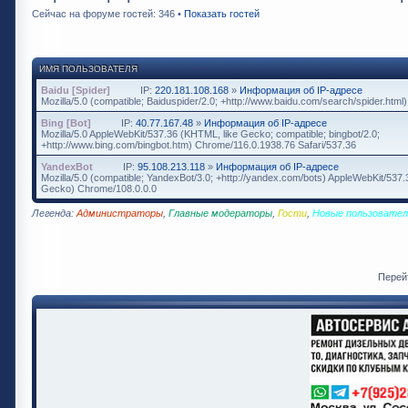
Сейчас на форуме гостей: 346 •
Показать гостей
ИМЯ ПОЛЬЗОВАТЕЛЯ
Baidu [Spider]
IP:
220.181.108.168
»
Информация об IP-адресе
Mozilla/5.0 (compatible; Baiduspider/2.0; +http://www.baidu.com/search/spider.html)
Bing [Bot]
IP:
40.77.167.48
»
Информация об IP-адресе
Mozilla/5.0 AppleWebKit/537.36 (KHTML, like Gecko; compatible; bingbot/2.0;
+http://www.bing.com/bingbot.htm) Chrome/116.0.1938.76 Safari/537.36
YandexBot
IP:
95.108.213.118
»
Информация об IP-адресе
Mozilla/5.0 (compatible; YandexBot/3.0; +http://yandex.com/bots) AppleWebKit/537
Gecko) Chrome/108.0.0.0
Легенда:
Администраторы
,
Главные модераторы
,
Гости
,
Новые пользовател
Перей