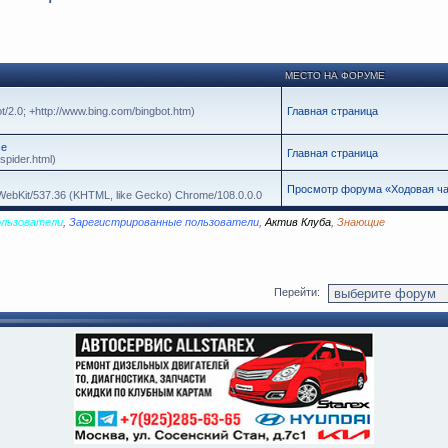
МЕСТО НА ФОРУМЕ
t/2.0; +http://www.bing.com/bingbot.htm)
Главная страница
се
Главная страница
spider.html)
Просмотр форума «Ходовая ча
leWebKit/537.36 (KHTML, like Gecko) Chrome/108.0.0.0
ользователи
,
Зарегистрированные пользователи
,
Актив Клуба
,
Знающие
Перейти: