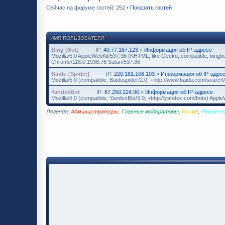
Сейчас на форуме гостей: 252 •
Показать гостей
ИМЯ ПОЛЬЗОВАТЕЛЯ
Bing [Bot]
IP:
40.77.167.123
»
Информация об IP-адресе
Mozilla/5.0 AppleWebKit/537.36 (KHTML, like Gecko; compatible; bingbo
Chrome/116.0.1938.76 Safari/537.36
Baidu [Spider]
IP:
220.181.108.103
»
Информация об IP-адре
Mozilla/5.0 (compatible; Baiduspider/2.0; +http://www.baidu.com/search/
YandexBot
IP:
87.250.224.90
»
Информация об IP-адресе
Mozilla/5.0 (compatible; YandexBot/3.0; +http://yandex.com/bots) App
Легенда:
Администраторы
,
Главные модераторы
,
Гости
,
Новые п