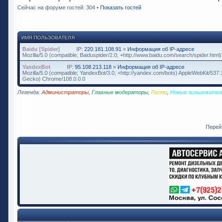
Сейчас на форуме гостей: 304 •
Показать гостей
ИМЯ ПОЛЬЗОВАТЕЛЯ
Baidu [Spider]
IP:
220.181.108.91
»
Информация об IP-адресе
Mozilla/5.0 (compatible; Baiduspider/2.0; +http://www.baidu.com/search/spider.html)
YandexBot
IP:
95.108.213.118
»
Информация об IP-адресе
Mozilla/5.0 (compatible; YandexBot/3.0; +http://yandex.com/bots) AppleWebKit/537
Gecko) Chrome/108.0.0.0
Легенда:
Администраторы
,
Главные модераторы
,
Гости
,
Новые пользовател
Перей