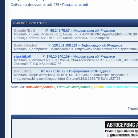
Сейчас на форуме гостей: 275 •
Показать гостей
ИМЯ ПОЛЬЗОВАТЕЛЯ
Google [Bot]
IP:
66.249.75.67
»
Информация об IP-адресе
Mozilla/5.0 (Linux; Android 6.0.1; Nexus 5X Build/MMB29P) AppleWebKit/537.36 (K
Gecko) Chrome/150.0.7871.186 Mobile Safari/537.36 (compatib
Baidu [Spider]
IP:
220.181.108.113
»
Информация об IP-адресе
Mozilla/5.0 (compatible; Baiduspider/2.0; +http://www.baidu.com/search/spider.html)
starchikoff
IP:
176.15.140.159
»
Информация об IP-адресе
Mozilla/5.0 (Windows NT 10.0; Win64; x64) AppleWebKit/537.36 (KHTML, like Geck
Chrome/109.0.0.0 Safari/537.36
Bing [Bot]
IP:
40.77.167.22
»
Информация об IP-адресе
Mozilla/5.0 AppleWebKit/537.36 (KHTML, like Gecko; compatible; bingbot/2.0;
+http://www.bing.com/bingbot.htm) Chrome/116.0.1938.76 Safari/537.36
Легенда:
Администраторы
,
Главные модераторы
,
Гости
,
Новые пользовател
Перей