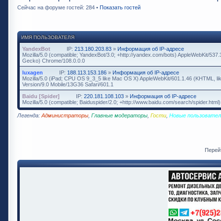
Сейчас на форуме гостей: 284 •
Показать гостей
ИМЯ ПОЛЬЗОВАТЕЛЯ
YandexBot
IP:
213.180.203.83
»
Информация об IP-адресе
Mozilla/5.0 (compatible; YandexBot/3.0; +http://yandex.com/bots) AppleWebKit/537
Gecko) Chrome/108.0.0.0
luxagen
IP:
188.113.153.186
»
Информация об IP-адресе
Mozilla/5.0 (iPad; CPU OS 9_3_5 like Mac OS X) AppleWebKit/601.1.46 (KHTML, l
Version/9.0 Mobile/13G36 Safari/601.1
Baidu [Spider]
IP:
220.181.108.103
»
Информация об IP-адресе
Mozilla/5.0 (compatible; Baiduspider/2.0; +http://www.baidu.com/search/spider.html)
Легенда:
Администраторы
,
Главные модераторы
,
Гости
,
Новые пользовател
Перей