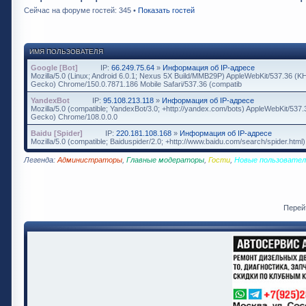
Сейчас на форуме гостей: 345 •
Показать гостей
ИМЯ ПОЛЬЗОВАТЕЛЯ
Google [Bot]
IP:
66.249.75.64
»
Информация об IP-адресе
Mozilla/5.0 (Linux; Android 6.0.1; Nexus 5X Build/MMB29P) AppleWebKit/537.36 (K
Gecko) Chrome/150.0.7871.186 Mobile Safari/537.36 (compatib
YandexBot
IP:
95.108.213.118
»
Информация об IP-адресе
Mozilla/5.0 (compatible; YandexBot/3.0; +http://yandex.com/bots) AppleWebKit/537
Gecko) Chrome/108.0.0.0
Baidu [Spider]
IP:
220.181.108.168
»
Информация об IP-адресе
Mozilla/5.0 (compatible; Baiduspider/2.0; +http://www.baidu.com/search/spider.html)
Легенда:
Администраторы
,
Главные модераторы
,
Гости
,
Новые пользовател
Перей