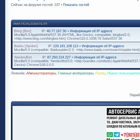
Сейчас на форуме гостей: 337 •
Показать гостей
ИМЯ ПОЛЬЗОВАТЕЛЯ
Bing [Bot]
IP:
40.77.167.30
»
Информация об IP-адресе
Mozilla/5.0 AppleWebKit/537.36 (KHTML, like Gecko; compatible; bingbot/2.0;
+http://www.bing.com/bingbot.htm) Chrome/116.0.1938.76 Safari/537.36
Baidu [Spider]
IP:
220.181.108.113
»
Информация об IP-адресе
Mozilla/5.0 (compatible; Baiduspider/2.0; +http://www.baidu.com/search/spider.html)
YandexBot
IP:
87.250.224.227
»
Информация об IP-адресе
Mozilla/5.0 (compatible; YandexBot/3.0; +http://yandex.com/bots) AppleWebKit/537
Gecko) Chrome/108.0.0.0
Легенда:
Администраторы
,
Главные модераторы
,
Гости
,
Новые пользовател
Перей