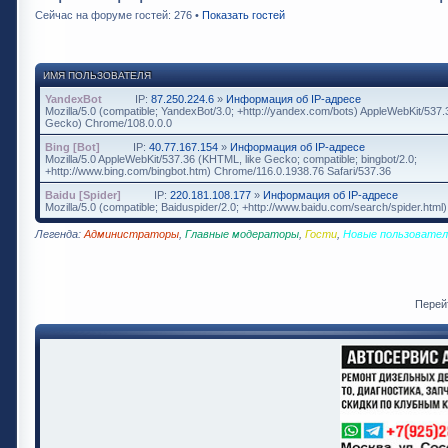
Сейчас на форуме гостей: 276 •
Показать гостей
ИМЯ ПОЛЬЗОВАТЕЛЯ
YandexBot
IP:
87.250.224.6
»
Информация об IP-адресе
Mozilla/5.0 (compatible; YandexBot/3.0; +http://yandex.com/bots) AppleWebKit/537
Gecko) Chrome/108.0.0.0
Bing [Bot]
IP:
40.77.167.154
»
Информация об IP-адресе
Mozilla/5.0 AppleWebKit/537.36 (KHTML, like Gecko; compatible; bingbot/2.0;
+http://www.bing.com/bingbot.htm) Chrome/116.0.1938.76 Safari/537.36
Baidu [Spider]
IP:
220.181.108.177
»
Информация об IP-адресе
Mozilla/5.0 (compatible; Baiduspider/2.0; +http://www.baidu.com/search/spider.html)
Легенда:
Администраторы
,
Главные модераторы
,
Гости
,
Новые пользовател
Перей