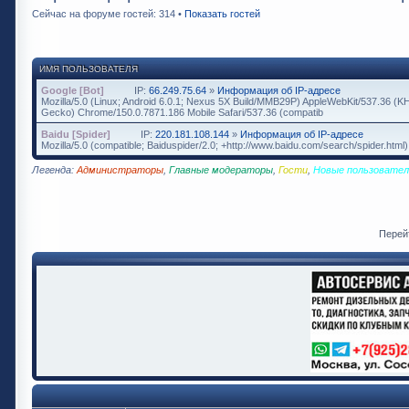
Сейчас на форуме гостей: 314 •
Показать гостей
ИМЯ ПОЛЬЗОВАТЕЛЯ
Google [Bot]
IP:
66.249.75.64
»
Информация об IP-адресе
Mozilla/5.0 (Linux; Android 6.0.1; Nexus 5X Build/MMB29P) AppleWebKit/537.36 (K
Gecko) Chrome/150.0.7871.186 Mobile Safari/537.36 (compatib
Baidu [Spider]
IP:
220.181.108.144
»
Информация об IP-адресе
Mozilla/5.0 (compatible; Baiduspider/2.0; +http://www.baidu.com/search/spider.html)
Легенда:
Администраторы
,
Главные модераторы
,
Гости
,
Новые пользовател
Перей