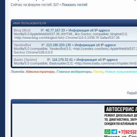
Сейчас на форуме гостей: 327 •
Показать гостей
ИМЯ ПОЛЬЗОВАТЕЛЯ
Bing [Bot]
IP:
40.77.167.33
»
Информация об IP-адресе
Mozilla/5.0 AppleWebKit/537.36 (KHTML, like Gecko; compatible; bingbot/2.0;
+http://www.bing.com/bingbot.htm) Chrome/116.0.1938.76 Safari/537.36
YandexBot
IP:
213.180.203.135
»
Информация об IP-адресе
Mozilla/5.0 (compatible; YandexBot/3.0; +http://yandex.com/bots) AppleWebKit/537
Gecko) Chrome/108.0.0.0
Baidu [Spider]
IP:
116.179.32.41
»
Информация об IP-адресе
Mozilla/5.0 (compatible; Baiduspider/2.0; +http://www.baidu.com/search/spider.html)
Легенда:
Администраторы
,
Главные модераторы
,
Гости
,
Новые пользовател
Перей