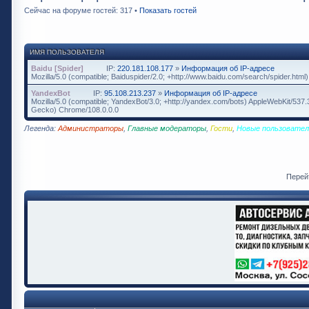
Сейчас на форуме гостей: 317 •
Показать гостей
ИМЯ ПОЛЬЗОВАТЕЛЯ
Baidu [Spider]
IP:
220.181.108.177
»
Информация об IP-адресе
Mozilla/5.0 (compatible; Baiduspider/2.0; +http://www.baidu.com/search/spider.html)
YandexBot
IP:
95.108.213.237
»
Информация об IP-адресе
Mozilla/5.0 (compatible; YandexBot/3.0; +http://yandex.com/bots) AppleWebKit/537
Gecko) Chrome/108.0.0.0
Легенда:
Администраторы
,
Главные модераторы
,
Гости
,
Новые пользовател
Перей