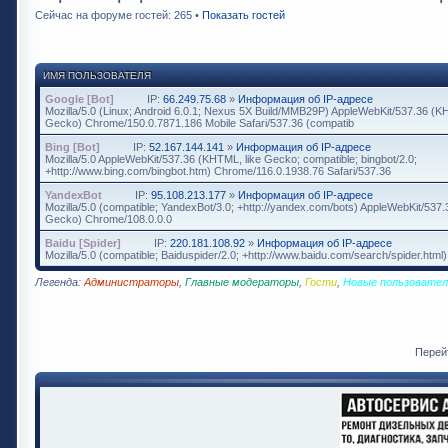
Сейчас на форуме гостей: 265 •
Показать гостей
ИМЯ ПОЛЬЗОВАТЕЛЯ
Google [Bot]
IP:
66.249.75.68
»
Информация об IP-адресе
Mozilla/5.0 (Linux; Android 6.0.1; Nexus 5X Build/MMB29P) AppleWebKit/537.36 (K
Gecko) Chrome/150.0.7871.186 Mobile Safari/537.36 (compatib
Bing [Bot]
IP:
52.167.144.141
»
Информация об IP-адресе
Mozilla/5.0 AppleWebKit/537.36 (KHTML, like Gecko; compatible; bingbot/2.0;
+http://www.bing.com/bingbot.htm) Chrome/116.0.1938.76 Safari/537.36
YandexBot
IP:
95.108.213.177
»
Информация об IP-адресе
Mozilla/5.0 (compatible; YandexBot/3.0; +http://yandex.com/bots) AppleWebKit/537
Gecko) Chrome/108.0.0.0
Baidu [Spider]
IP:
220.181.108.92
»
Информация об IP-адресе
Mozilla/5.0 (compatible; Baiduspider/2.0; +http://www.baidu.com/search/spider.html)
Легенда:
Администраторы
,
Главные модераторы
,
Гости
,
Новые пользовател
Перей