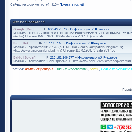
Сейчас на форуме гостей: 316 •
Показать гостей
ИМЯ ПОЛЬЗОВАТЕЛЯ
Google [Bot]
IP:
66.249.75.76
»
Информация об IP-адресе
Mozilla/5.0 (Linux; Android 6.0.1; Nexus 5X Build/MMB29P) AppleWebKit/537.36 (K
Gecko) Chrome/150.0.7871.186 Mobile Safari/537.36 (compatib
Bing [Bot]
IP:
40.77.167.55
»
Информация об IP-адресе
Mozilla/5.0 AppleWebKit/537.36 (KHTML, like Gecko; compatible; bingbot/2.0;
+http://www.bing.com/bingbot.htm) Chrome/116.0.1938.76 Safari/537.36
Baidu [Spider]
IP:
220.181.108.177
»
Информация об IP-адресе
Mozilla/5.0 (compatible; Baiduspider/2.0; +http://www.baidu.com/search/spider.html)
Легенда:
Администраторы
,
Главные модераторы
,
Гости
,
Новые пользовател
Перей