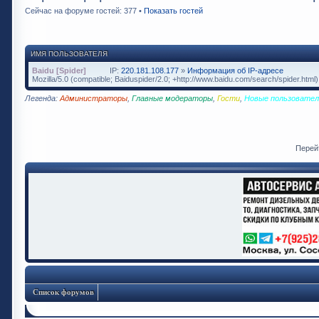
Сейчас на форуме гостей: 377 •
Показать гостей
ИМЯ ПОЛЬЗОВАТЕЛЯ
Baidu [Spider]
IP:
220.181.108.177
»
Информация об IP-адресе
Mozilla/5.0 (compatible; Baiduspider/2.0; +http://www.baidu.com/search/spider.html)
Легенда:
Администраторы
,
Главные модераторы
,
Гости
,
Новые пользовател
Перей
Список форумов