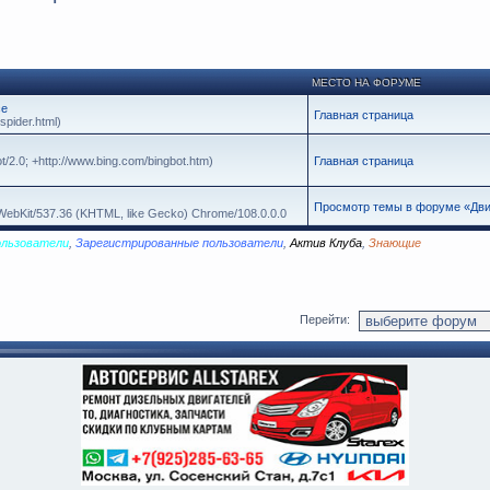
МЕСТО НА ФОРУМЕ
се
Главная страница
spider.html)
t/2.0; +http://www.bing.com/bingbot.htm)
Главная страница
Просмотр темы в форуме «Дви
leWebKit/537.36 (KHTML, like Gecko) Chrome/108.0.0.0
ользователи
,
Зарегистрированные пользователи
,
Актив Клуба
,
Знающие
Перейти: