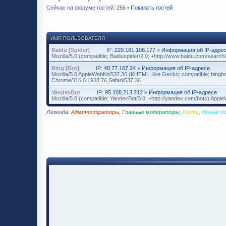
Сейчас на форуме гостей: 256 •
Показать гостей
ИМЯ ПОЛЬЗОВАТЕЛЯ
Baidu [Spider]
IP:
220.181.108.177
»
Информация об IP-адре
Mozilla/5.0 (compatible; Baiduspider/2.0; +http://www.baidu.com/search/
Bing [Bot]
IP:
40.77.167.24
»
Информация об IP-адресе
Mozilla/5.0 AppleWebKit/537.36 (KHTML, like Gecko; compatible; bingbo
Chrome/116.0.1938.76 Safari/537.36
YandexBot
IP:
95.108.213.212
»
Информация об IP-адресе
Mozilla/5.0 (compatible; YandexBot/3.0; +http://yandex.com/bots) App
Легенда:
Администраторы
,
Главные модераторы
,
Гости
,
Новые п