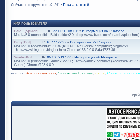
Сейчас на форуме гостей: 261 •
Показать гостей
ИМЯ ПОЛЬЗОВАТЕЛЯ
Baidu [Spider]
IP:
220.181.108.103
»
Информация об IP-адресе
Mozilla/5.0 (compatible; Baiduspider/2.0; +http://www.baidu.com/search/spider.html)
Bing [Bot]
IP:
40.77.177.27
»
Информация об IP-адресе
Mozilla/5.0 AppleWebKit/537.36 (KHTML, like Gecko; compatible; bingbot/2.0;
+http://www.bing.com/bingbot.htm) Chrome/136.0.0.0 Safari/537.36
YandexBot
IP:
95.108.213.122
»
Информация об IP-адресе
Mozilla/5.0 (compatible; YandexBot/3.0; +http://yandex.com/bots) AppleWebKit/537
Gecko) Chrome/108.0.0.0
Легенда:
Администраторы
,
Главные модераторы
,
Гости
,
Новые пользовател
Перей