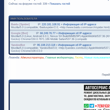
Сейчас на форуме гостей: 339 •
Показать гостей
ИМЯ ПОЛЬЗОВАТЕЛЯ
Baidu [Spider]
IP:
220.181.108.91
»
Информация об IP-адресе
Mozilla/5.0 (compatible; Baiduspider/2.0; +http://www.baidu.com/search/spider.html)
Google [Bot]
IP:
66.249.76.77
»
Информация об IP-адресе
Mozilla/5.0 (Linux; Android 6.0.1; Nexus 5X Build/MMB29P) AppleWebKit/537.36 (K
Gecko) Chrome/150.0.7871.186 Mobile Safari/537.36 (compatib
YandexBot
IP:
95.108.213.118
»
Информация об IP-адресе
Mozilla/5.0 (compatible; YandexBot/3.0; +http://yandex.com/bots) AppleWebKit/537
Gecko) Chrome/108.0.0.0
Легенда:
Администраторы
,
Главные модераторы
,
Гости
,
Новые пользовател
Перей