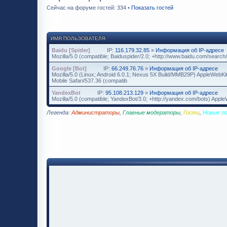
Сейчас на форуме гостей: 334 •
Показать гостей
ИМЯ ПОЛЬЗОВАТЕЛЯ
Baidu [Spider]
IP:
116.179.32.85
»
Информация об IP-адресе
Mozilla/5.0 (compatible; Baiduspider/2.0; +http://www.baidu.com/search/
Google [Bot]
IP:
66.249.76.76
»
Информация об IP-адресе
Mozilla/5.0 (Linux; Android 6.0.1; Nexus 5X Build/MMB29P) AppleWebK
Mobile Safari/537.36 (compatib
YandexBot
IP:
95.108.213.129
»
Информация об IP-адресе
Mozilla/5.0 (compatible; YandexBot/3.0; +http://yandex.com/bots) App
Легенда:
Администраторы
,
Главные модераторы
,
Гости
,
Новые п