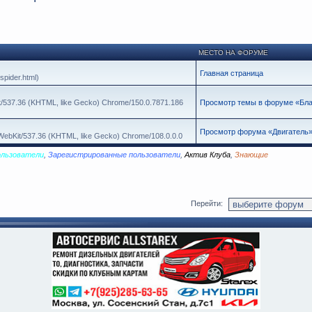
МЕСТО НА ФОРУМЕ
Главная страница
spider.html)
it/537.36 (KHTML, like Gecko) Chrome/150.0.7871.186
Просмотр темы в форуме «Бла-
Просмотр форума «Двигатель
leWebKit/537.36 (KHTML, like Gecko) Chrome/108.0.0.0
ользователи
,
Зарегистрированные пользователи
,
Актив Клуба
,
Знающие
Перейти: