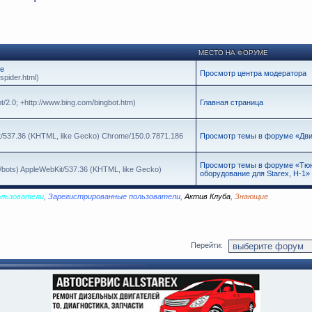
МЕСТО НА ФОРУМЕ
се
Просмотр центра модератора
spider.html)
t/2.0; +http://www.bing.com/bingbot.htm)
Главная страница
it/537.36 (KHTML, like Gecko) Chrome/150.0.7871.186
Просмотр темы в форуме «Дви
Просмотр темы в форуме «Тюн
om/bots) AppleWebKit/537.36 (KHTML, like Gecko)
оборудование для Starex, H-1»
ользователи
,
Зарегистрированные пользователи
,
Актив Клуба
,
Знающие
Перейти: