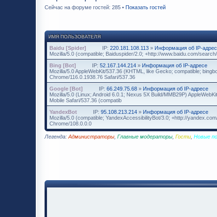
Сейчас на форуме гостей: 285 •
Показать гостей
ИМЯ ПОЛЬЗОВАТЕЛЯ
Baidu [Spider]
IP:
220.181.108.113
»
Информация об IP-адре
Mozilla/5.0 (compatible; Baiduspider/2.0; +http://www.baidu.com/search/
Bing [Bot]
IP:
52.167.144.214
»
Информация об IP-адресе
Mozilla/5.0 AppleWebKit/537.36 (KHTML, like Gecko; compatible; bingbo
Chrome/116.0.1938.76 Safari/537.36
Google [Bot]
IP:
66.249.75.68
»
Информация об IP-адресе
Mozilla/5.0 (Linux; Android 6.0.1; Nexus 5X Build/MMB29P) AppleWebK
Mobile Safari/537.36 (compatib
YandexBot
IP:
95.108.213.214
»
Информация об IP-адресе
Mozilla/5.0 (compatible; YandexAccessibilityBot/3.0; +http://yandex.c
Chrome/108.0.0.0
Легенда:
Администраторы
,
Главные модераторы
,
Гости
,
Новые п