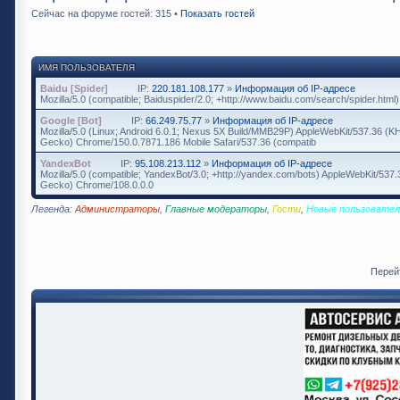
Сейчас на форуме гостей: 315 •
Показать гостей
ИМЯ ПОЛЬЗОВАТЕЛЯ
Baidu [Spider]
IP:
220.181.108.177
»
Информация об IP-адресе
Mozilla/5.0 (compatible; Baiduspider/2.0; +http://www.baidu.com/search/spider.html)
Google [Bot]
IP:
66.249.75.77
»
Информация об IP-адресе
Mozilla/5.0 (Linux; Android 6.0.1; Nexus 5X Build/MMB29P) AppleWebKit/537.36 (K
Gecko) Chrome/150.0.7871.186 Mobile Safari/537.36 (compatib
YandexBot
IP:
95.108.213.112
»
Информация об IP-адресе
Mozilla/5.0 (compatible; YandexBot/3.0; +http://yandex.com/bots) AppleWebKit/537
Gecko) Chrome/108.0.0.0
Легенда:
Администраторы
,
Главные модераторы
,
Гости
,
Новые пользовател
Перей