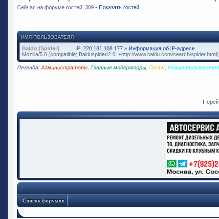
Сейчас на форуме гостей: 309 •
Показать гостей
ИМЯ ПОЛЬЗОВАТЕЛЯ
Baidu [Spider]
IP:
220.181.108.177
»
Информация об IP-адресе
Mozilla/5.0 (compatible; Baiduspider/2.0; +http://www.baidu.com/search/spider.html)
Легенда:
Администраторы
,
Главные модераторы
,
Гости
,
Новые пользовател
Перей
Список форумов