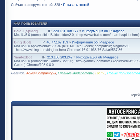
Сейчас на форуме гостей: 328 •
Показать гостей
ИМЯ ПОЛЬЗОВАТЕЛЯ
Baidu [Spider]
IP:
220.181.108.177
»
Информация об IP-адресе
Mozilla/5.0 (compatible; Baiduspider/2.0; +http://www.baidu.com/search/spider.html)
Bing [Bot]
IP:
40.77.167.159
»
Информация об IP-адресе
Mozilla/5.0 AppleWebKit/537.36 (KHTML, like Gecko; compatible; bingbot/2.0;
+http://www.bing.com/bingbot.htm) Chrome/116.0.1938.76 Safari/537.36
YandexBot
IP:
213.180.203.247
»
Информация об IP-адресе
Mozilla/5.0 (compatible; YandexBot/3.0; +http://yandex.com/bots) AppleWebKit/537
Gecko) Chrome/108.0.0.0
Легенда:
Администраторы
,
Главные модераторы
,
Гости
,
Новые пользовател
Перей