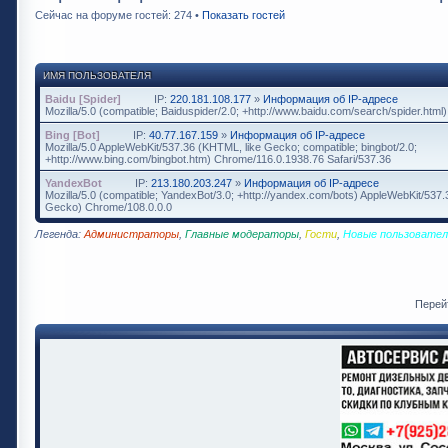
Сейчас на форуме гостей: 274 •
Показать гостей
ИМЯ ПОЛЬЗОВАТЕЛЯ
Baidu [Spider]
IP:
220.181.108.177
»
Информация об IP-адресе
Mozilla/5.0 (compatible; Baiduspider/2.0; +http://www.baidu.com/search/spider.html)
Bing [Bot]
IP:
40.77.167.159
»
Информация об IP-адресе
Mozilla/5.0 AppleWebKit/537.36 (KHTML, like Gecko; compatible; bingbot/2.0;
+http://www.bing.com/bingbot.htm) Chrome/116.0.1938.76 Safari/537.36
YandexBot
IP:
213.180.203.247
»
Информация об IP-адресе
Mozilla/5.0 (compatible; YandexBot/3.0; +http://yandex.com/bots) AppleWebKit/537
Gecko) Chrome/108.0.0.0
Легенда:
Администраторы
,
Главные модераторы
,
Гости
,
Новые пользовател
Перей