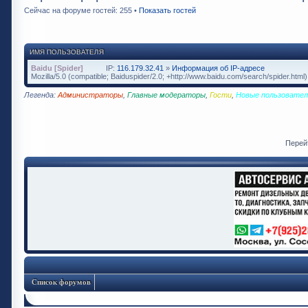
Сейчас на форуме гостей: 255 •
Показать гостей
ИМЯ ПОЛЬЗОВАТЕЛЯ
Baidu [Spider]
IP:
116.179.32.41
»
Информация об IP-адресе
Mozilla/5.0 (compatible; Baiduspider/2.0; +http://www.baidu.com/search/spider.html)
Легенда:
Администраторы
,
Главные модераторы
,
Гости
,
Новые пользовател
Перей
Список форумов