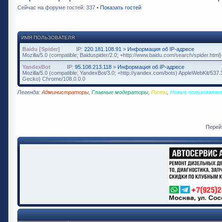
Сейчас на форуме гостей: 337 •
Показать гостей
ИМЯ ПОЛЬЗОВАТЕЛЯ
Baidu [Spider]
IP:
220.181.108.91
»
Информация об IP-адресе
Mozilla/5.0 (compatible; Baiduspider/2.0; +http://www.baidu.com/search/spider.html)
YandexBot
IP:
95.108.213.118
»
Информация об IP-адресе
Mozilla/5.0 (compatible; YandexBot/3.0; +http://yandex.com/bots) AppleWebKit/537
Gecko) Chrome/108.0.0.0
Легенда:
Администраторы
,
Главные модераторы
,
Гости
,
Новые пользовател
Перей