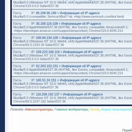
Mozilla/5.0 (Windows NT 10.0; Win64; x64) AppleWebKit/537.36 (KHTML, like Geck
Chrome/133.0.0.0 Safari/537.36
Гость
IP:
85.208.96.199
»
Информация об IP-адресе
Mozilla/5.0 (compatible; SemrushBot/7~bl; +http://www.semrush.com/bot.html)
Гость
IP:
35.169.119.108
»
Информация об IP-адресе
Mozilla/5.0 AppleWebKit/537.36 (KHTML, like Gecko; compatible; Amazonbot/0.1;
+https://developer.amazon.com/support/amazonbot) Chrome/119.0.6045.214
Гость
IP:
206.84.234.105
»
Информация об IP-адресе
Mozilla/5.0 (Windows NT 10.0; Win64; x64) AppleWebKit/537.36 (KHTML, like Geck
Chrome/65.0.2333.39 Safari/537.36
Гость
IP:
159.223.166.119
»
Информация об IP-адресе
Mozilla/5.0 (Windows NT 10.0; Win64; x64) AppleWebKit/537.36 (KHTML, like Geck
Chrome/103.0.0.0 Safari/537.36
Гость
IP:
52.203.152.231
»
Информация об IP-адресе
Mozilla/5.0 AppleWebKit/537.36 (KHTML, like Gecko; compatible; Amazonbot/0.1;
+https://developer.amazon.com/support/amazonbot) Chrome/119.0.6045.214
Гость
IP:
165.51.24.151
»
Информация об IP-адресе
Mozilla/5.0 (Windows NT 10.0; Win64; x64) AppleWebKit/537.36 (KHTML, like Geck
Chrome/118.0.0.0 Safari/537.36
Гость
IP:
116.206.192.137
»
Информация об IP-адресе
Mozilla/5.0 (Windows NT 10.0; Win64; x64) AppleWebKit/537.36 (KHTML, like Geck
Chrome/69.0.2247.182 Safari/537.36
Легенда:
Администраторы
,
Главные модераторы
,
Гости
,
Новые пользовател
Перей