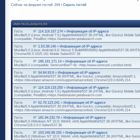
Сейчас на форуме гостей: 294 •
Скрыть гостей
ИМЯ ПОЛЬЗОВАТЕЛЯ
Гость
IP:
114.119.157.174
»
Информация об IP-адресе
Mozilla/5.0 (Linux; Android 7.0;) AppleWebKit/537.36 (HTML, like Gecko) Mobile Saf
(compatible; PetalBot;+https://webmaster.petalsearch.com
Гость
IP:
1.53.38.146
»
Информация об IP-адресе
Mozilla/5.0 (Linux; Android 6.0; Nexus 5 Build/MRA58N) AppleWebKit/537.36 (KHTM
Chrome/65.0.3325.181 Mobile Safari/537.36
Гость
IP:
185.191.171.14
»
Информация об IP-адресе
Mozilla/5.0 (compatible; SemrushBot/7~bl; +http://www.semrush.com/bot.html)
Гость
IP:
54.84.93.8
»
Информация об IP-адресе
Mozilla/5.0 AppleWebKit/537.36 (KHTML, like Gecko; compatible; Amazonbot/0.1;
+https://developer.amazon.com/support/amazonbot) Chrome/119.0.6045.214
Гость
IP:
114.119.133.250
»
Информация об IP-адресе
Mozilla/5.0 (Linux; Android 7.0;) AppleWebKit/537.36 (HTML, like Gecko) Mobile Saf
(compatible; PetalBot;+https://webmaster.petalsearch.com
Гость
IP:
52.70.123.241
»
Информация об IP-адресе
Mozilla/5.0 AppleWebKit/537.36 (KHTML, like Gecko; compatible; Amazonbot/0.1;
+https://developer.amazon.com/support/amazonbot) Chrome/119.0.6045.214
Гость
IP:
181.94.232.79
»
Информация об IP-адресе
Mozilla/5.0 (Windows NT 10.0; Win64; x64) AppleWebKit/537.36 (KHTML, like Geck
Chrome/118.0.0.0 Safari/537.36
Гость
IP:
103.240.99.155
»
Информация об IP-адресе
Mozilla/5.0 (Windows NT 10.0; Win64; x64) AppleWebKit/537.36 (KHTML, like Geck
Chrome/118.0.0.0 Safari/537.36