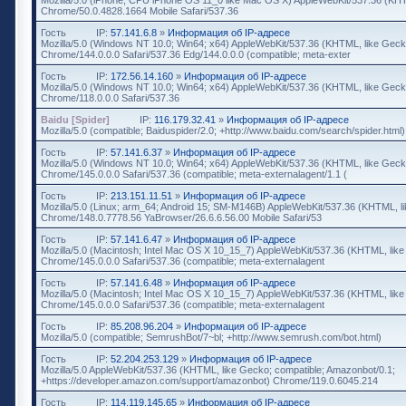
Chrome/50.0.4828.1664 Mobile Safari/537.36
Гость
IP:
57.141.6.8
»
Информация об IP-адресе
Mozilla/5.0 (Windows NT 10.0; Win64; x64) AppleWebKit/537.36 (KHTML, like Geck
Chrome/144.0.0.0 Safari/537.36 Edg/144.0.0.0 (compatible; meta-exter
Гость
IP:
172.56.14.160
»
Информация об IP-адресе
Mozilla/5.0 (Windows NT 10.0; Win64; x64) AppleWebKit/537.36 (KHTML, like Geck
Chrome/118.0.0.0 Safari/537.36
Baidu [Spider]
IP:
116.179.32.41
»
Информация об IP-адресе
Mozilla/5.0 (compatible; Baiduspider/2.0; +http://www.baidu.com/search/spider.html)
Гость
IP:
57.141.6.37
»
Информация об IP-адресе
Mozilla/5.0 (Windows NT 10.0; Win64; x64) AppleWebKit/537.36 (KHTML, like Geck
Chrome/145.0.0.0 Safari/537.36 (compatible; meta-externalagent/1.1 (
Гость
IP:
213.151.11.51
»
Информация об IP-адресе
Mozilla/5.0 (Linux; arm_64; Android 15; SM-M146B) AppleWebKit/537.36 (KHTML, l
Chrome/148.0.7778.56 YaBrowser/26.6.6.56.00 Mobile Safari/53
Гость
IP:
57.141.6.47
»
Информация об IP-адресе
Mozilla/5.0 (Macintosh; Intel Mac OS X 10_15_7) AppleWebKit/537.36 (KHTML, lik
Chrome/145.0.0.0 Safari/537.36 (compatible; meta-externalagent
Гость
IP:
57.141.6.48
»
Информация об IP-адресе
Mozilla/5.0 (Macintosh; Intel Mac OS X 10_15_7) AppleWebKit/537.36 (KHTML, lik
Chrome/145.0.0.0 Safari/537.36 (compatible; meta-externalagent
Гость
IP:
85.208.96.204
»
Информация об IP-адресе
Mozilla/5.0 (compatible; SemrushBot/7~bl; +http://www.semrush.com/bot.html)
Гость
IP:
52.204.253.129
»
Информация об IP-адресе
Mozilla/5.0 AppleWebKit/537.36 (KHTML, like Gecko; compatible; Amazonbot/0.1;
+https://developer.amazon.com/support/amazonbot) Chrome/119.0.6045.214
Гость
IP:
114.119.145.65
»
Информация об IP-адресе