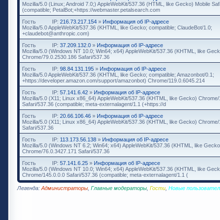
Mozilla/5.0 (Linux; Android 7.0;) AppleWebKit/537.36 (HTML, like Gecko) Mobile Saf
(compatible; PetalBot;+https://webmaster.petalsearch.com
Гость
IP:
216.73.217.154
»
Информация об IP-адресе
Mozilla/5.0 AppleWebKit/537.36 (KHTML, like Gecko; compatible; ClaudeBot/1.0;
+claudebot@anthropic.com)
Гость
IP:
37.209.132.0
»
Информация об IP-адресе
Mozilla/5.0 (Windows NT 10.0; Win64; x64) AppleWebKit/537.36 (KHTML, like Geck
Chrome/79.0.2530.186 Safari/537.36
Гость
IP:
98.84.131.195
»
Информация об IP-адресе
Mozilla/5.0 AppleWebKit/537.36 (KHTML, like Gecko; compatible; Amazonbot/0.1;
+https://developer.amazon.com/support/amazonbot) Chrome/119.0.6045.214
Гость
IP:
57.141.6.42
»
Информация об IP-адресе
Mozilla/5.0 (X11; Linux x86_64) AppleWebKit/537.36 (KHTML, like Gecko) Chrome/
Safari/537.36 (compatible; meta-externalagent/1.1 (+https://d
Гость
IP:
20.66.106.46
»
Информация об IP-адресе
Mozilla/5.0 (X11; Linux x86_64) AppleWebKit/537.36 (KHTML, like Gecko) Chrome/
Safari/537.36
Гость
IP:
113.173.56.138
»
Информация об IP-адресе
Mozilla/5.0 (Windows NT 6.2; Win64; x64) AppleWebKit/537.36 (KHTML, like Gecko
Chrome/76.0.3427.171 Safari/537.36
Гость
IP:
57.141.6.25
»
Информация об IP-адресе
Mozilla/5.0 (Windows NT 10.0; Win64; x64) AppleWebKit/537.36 (KHTML, like Geck
Chrome/145.0.0.0 Safari/537.36 (compatible; meta-externalagent/1.1 (
Легенда:
Администраторы
,
Главные модераторы
,
Гости
,
Новые пользовател