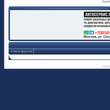
Перей
Список форумов
Старе