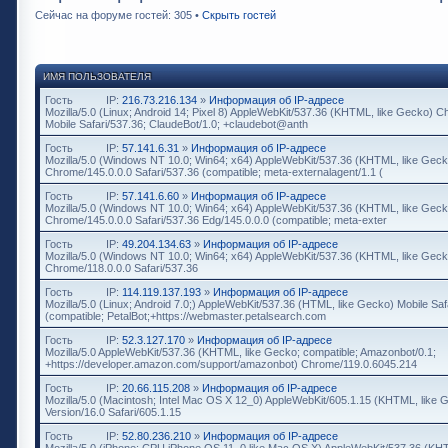
Сейчас на форуме гостей: 305 •
Скрыть гостей
ИМЯ ПОЛЬЗОВАТЕЛЯ
Гость
IP:
216.73.216.134
»
Информация об IP-адресе
Mozilla/5.0 (Linux; Android 14; Pixel 8) AppleWebKit/537.36 (KHTML, like Gecko) 
Mobile Safari/537.36; ClaudeBot/1.0; +claudebot@anth
Гость
IP:
57.141.6.31
»
Информация об IP-адресе
Mozilla/5.0 (Windows NT 10.0; Win64; x64) AppleWebKit/537.36 (KHTML, like Geck
Chrome/145.0.0.0 Safari/537.36 (compatible; meta-externalagent/1.1 (
Гость
IP:
57.141.6.60
»
Информация об IP-адресе
Mozilla/5.0 (Windows NT 10.0; Win64; x64) AppleWebKit/537.36 (KHTML, like Geck
Chrome/145.0.0.0 Safari/537.36 Edg/145.0.0.0 (compatible; meta-exter
Гость
IP:
49.204.134.63
»
Информация об IP-адресе
Mozilla/5.0 (Windows NT 10.0; Win64; x64) AppleWebKit/537.36 (KHTML, like Geck
Chrome/118.0.0.0 Safari/537.36
Гость
IP:
114.119.137.193
»
Информация об IP-адресе
Mozilla/5.0 (Linux; Android 7.0;) AppleWebKit/537.36 (HTML, like Gecko) Mobile Saf
(compatible; PetalBot;+https://webmaster.petalsearch.com
Гость
IP:
52.3.127.170
»
Информация об IP-адресе
Mozilla/5.0 AppleWebKit/537.36 (KHTML, like Gecko; compatible; Amazonbot/0.1;
+https://developer.amazon.com/support/amazonbot) Chrome/119.0.6045.214
Гость
IP:
20.66.115.208
»
Информация об IP-адресе
Mozilla/5.0 (Macintosh; Intel Mac OS X 12_0) AppleWebKit/605.1.15 (KHTML, like 
Version/16.0 Safari/605.1.15
Гость
IP:
52.80.236.210
»
Информация об IP-адресе
Mozilla/5.0 (iPhone; CPU iPhone OS 11_0 like Mac OS X) AppleWebKit/537.36 (KH