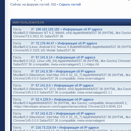
Сейчас на форуме гостей: 332 •
Скрыть гостей
ИМЯ ПОЛЬЗОВАТЕЛЯ
Гость
IP:
198.163.193.182
»
Информация об IP-адресе
Mozilla/5.0 (Windows NT 6.2; Win64; x64) AppleWebKit/537.36 (KHTML, like Gecko
Chrome/73.0.3911.91 Safari/537.36
Гость
IP:
72.176.44.47
»
Информация об IP-адресе
Mozilla/5.0 (Linux; Android 6.0; Nexus 5 Build/MRA58N) AppleWebKit/537.36 (KHTM
Chrome/65.0.3325.181 Mobile Safari/537.36
Гость
IP:
57.141.6.14
»
Информация об IP-адресе
Mozilla/5.0 (X11; Linux x86_64) AppleWebKit/537.36 (KHTML, like Gecko) Chrome/
Safari/537.36 (compatible; meta-externalagent/1.1 (+https://d
Гость
IP:
57.141.6.39
»
Информация об IP-адресе
Mozilla/5.0 (Macintosh; Intel Mac OS X 10_15_7) AppleWebKit/537.36 (KHTML, lik
Chrome/145.0.0.0 Safari/537.36 (compatible; meta-externalagent
Гость
IP:
57.141.6.6
»
Информация об IP-адресе
Mozilla/5.0 (Windows NT 10.0; Win64; x64) AppleWebKit/537.36 (KHTML, like Geck
Chrome/145.0.0.0 Safari/537.36 (compatible; meta-externalagent/1.1 (
Гость
IP:
52.4.229.9
»
Информация об IP-адресе
Mozilla/5.0 AppleWebKit/537.36 (KHTML, like Gecko; compatible; Amazonbot/0.1;
+https://developer.amazon.com/support/amazonbot) Chrome/119.0.6045.214
Гость
IP:
57.141.6.22
»
Информация об IP-адресе
Mozilla/5.0 (Macintosh; Intel Mac OS X 10_15_7) AppleWebKit/537.36 (KHTML, lik
Chrome/145.0.0.0 Safari/537.36 (compatible; meta-externalagent
Гость
IP:
216.73.216.54
»
Информация об IP-адресе
Mozilla/5.0 (Linux; Android 14; Pixel 8) AppleWebKit/537.36 (KHTML, like Gecko) 