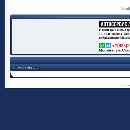
Перей
Список форумов
Старе