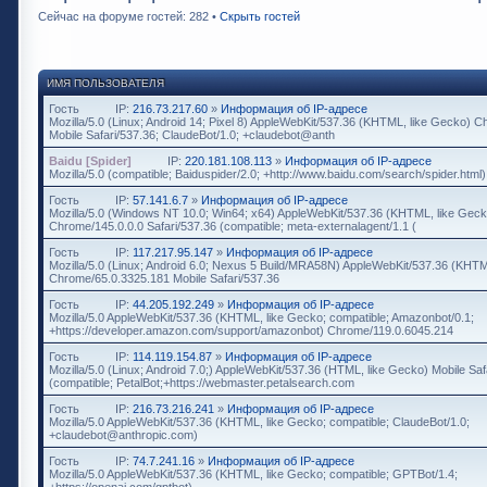
Сейчас на форуме гостей: 282 •
Скрыть гостей
ИМЯ ПОЛЬЗОВАТЕЛЯ
Гость
IP:
216.73.217.60
»
Информация об IP-адресе
Mozilla/5.0 (Linux; Android 14; Pixel 8) AppleWebKit/537.36 (KHTML, like Gecko) 
Mobile Safari/537.36; ClaudeBot/1.0; +claudebot@anth
Baidu [Spider]
IP:
220.181.108.113
»
Информация об IP-адресе
Mozilla/5.0 (compatible; Baiduspider/2.0; +http://www.baidu.com/search/spider.html)
Гость
IP:
57.141.6.7
»
Информация об IP-адресе
Mozilla/5.0 (Windows NT 10.0; Win64; x64) AppleWebKit/537.36 (KHTML, like Geck
Chrome/145.0.0.0 Safari/537.36 (compatible; meta-externalagent/1.1 (
Гость
IP:
117.217.95.147
»
Информация об IP-адресе
Mozilla/5.0 (Linux; Android 6.0; Nexus 5 Build/MRA58N) AppleWebKit/537.36 (KHTM
Chrome/65.0.3325.181 Mobile Safari/537.36
Гость
IP:
44.205.192.249
»
Информация об IP-адресе
Mozilla/5.0 AppleWebKit/537.36 (KHTML, like Gecko; compatible; Amazonbot/0.1;
+https://developer.amazon.com/support/amazonbot) Chrome/119.0.6045.214
Гость
IP:
114.119.154.87
»
Информация об IP-адресе
Mozilla/5.0 (Linux; Android 7.0;) AppleWebKit/537.36 (HTML, like Gecko) Mobile Saf
(compatible; PetalBot;+https://webmaster.petalsearch.com
Гость
IP:
216.73.216.241
»
Информация об IP-адресе
Mozilla/5.0 AppleWebKit/537.36 (KHTML, like Gecko; compatible; ClaudeBot/1.0;
+claudebot@anthropic.com)
Гость
IP:
74.7.241.16
»
Информация об IP-адресе
Mozilla/5.0 AppleWebKit/537.36 (KHTML, like Gecko; compatible; GPTBot/1.4;
+https://openai.com/gptbot)