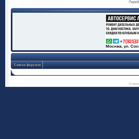
Перей
Список форумов
Старе