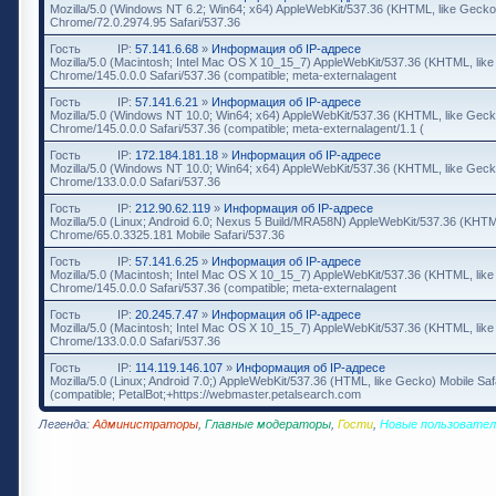
Mozilla/5.0 (Windows NT 6.2; Win64; x64) AppleWebKit/537.36 (KHTML, like Gecko
Chrome/72.0.2974.95 Safari/537.36
Гость
IP:
57.141.6.68
»
Информация об IP-адресе
Mozilla/5.0 (Macintosh; Intel Mac OS X 10_15_7) AppleWebKit/537.36 (KHTML, lik
Chrome/145.0.0.0 Safari/537.36 (compatible; meta-externalagent
Гость
IP:
57.141.6.21
»
Информация об IP-адресе
Mozilla/5.0 (Windows NT 10.0; Win64; x64) AppleWebKit/537.36 (KHTML, like Geck
Chrome/145.0.0.0 Safari/537.36 (compatible; meta-externalagent/1.1 (
Гость
IP:
172.184.181.18
»
Информация об IP-адресе
Mozilla/5.0 (Windows NT 10.0; Win64; x64) AppleWebKit/537.36 (KHTML, like Geck
Chrome/133.0.0.0 Safari/537.36
Гость
IP:
212.90.62.119
»
Информация об IP-адресе
Mozilla/5.0 (Linux; Android 6.0; Nexus 5 Build/MRA58N) AppleWebKit/537.36 (KHTM
Chrome/65.0.3325.181 Mobile Safari/537.36
Гость
IP:
57.141.6.25
»
Информация об IP-адресе
Mozilla/5.0 (Macintosh; Intel Mac OS X 10_15_7) AppleWebKit/537.36 (KHTML, lik
Chrome/145.0.0.0 Safari/537.36 (compatible; meta-externalagent
Гость
IP:
20.245.7.47
»
Информация об IP-адресе
Mozilla/5.0 (Macintosh; Intel Mac OS X 10_15_7) AppleWebKit/537.36 (KHTML, lik
Chrome/133.0.0.0 Safari/537.36
Гость
IP:
114.119.146.107
»
Информация об IP-адресе
Mozilla/5.0 (Linux; Android 7.0;) AppleWebKit/537.36 (HTML, like Gecko) Mobile Saf
(compatible; PetalBot;+https://webmaster.petalsearch.com
Легенда:
Администраторы
,
Главные модераторы
,
Гости
,
Новые пользовател