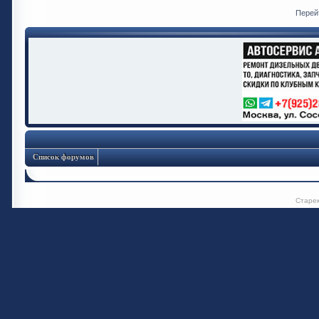
Перей
Список форумов
Старе