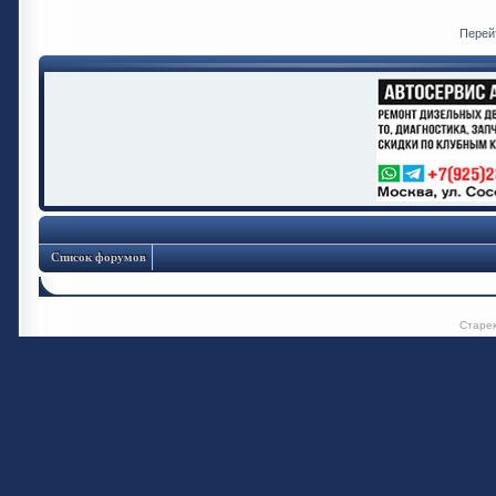
Перей
Список форумов
Старе