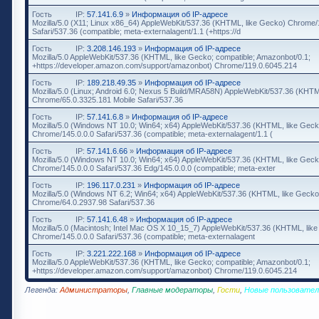
Гость
IP:
57.141.6.9
»
Информация об IP-адресе
Mozilla/5.0 (X11; Linux x86_64) AppleWebKit/537.36 (KHTML, like Gecko) Chrome/
Safari/537.36 (compatible; meta-externalagent/1.1 (+https://d
Гость
IP:
3.208.146.193
»
Информация об IP-адресе
Mozilla/5.0 AppleWebKit/537.36 (KHTML, like Gecko; compatible; Amazonbot/0.1;
+https://developer.amazon.com/support/amazonbot) Chrome/119.0.6045.214
Гость
IP:
189.218.49.35
»
Информация об IP-адресе
Mozilla/5.0 (Linux; Android 6.0; Nexus 5 Build/MRA58N) AppleWebKit/537.36 (KHTM
Chrome/65.0.3325.181 Mobile Safari/537.36
Гость
IP:
57.141.6.8
»
Информация об IP-адресе
Mozilla/5.0 (Windows NT 10.0; Win64; x64) AppleWebKit/537.36 (KHTML, like Geck
Chrome/145.0.0.0 Safari/537.36 (compatible; meta-externalagent/1.1 (
Гость
IP:
57.141.6.66
»
Информация об IP-адресе
Mozilla/5.0 (Windows NT 10.0; Win64; x64) AppleWebKit/537.36 (KHTML, like Geck
Chrome/145.0.0.0 Safari/537.36 Edg/145.0.0.0 (compatible; meta-exter
Гость
IP:
196.117.0.231
»
Информация об IP-адресе
Mozilla/5.0 (Windows NT 6.2; Win64; x64) AppleWebKit/537.36 (KHTML, like Gecko
Chrome/64.0.2937.98 Safari/537.36
Гость
IP:
57.141.6.48
»
Информация об IP-адресе
Mozilla/5.0 (Macintosh; Intel Mac OS X 10_15_7) AppleWebKit/537.36 (KHTML, lik
Chrome/145.0.0.0 Safari/537.36 (compatible; meta-externalagent
Гость
IP:
3.221.222.168
»
Информация об IP-адресе
Mozilla/5.0 AppleWebKit/537.36 (KHTML, like Gecko; compatible; Amazonbot/0.1;
+https://developer.amazon.com/support/amazonbot) Chrome/119.0.6045.214
Легенда:
Администраторы
,
Главные модераторы
,
Гости
,
Новые пользовател