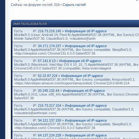
Сейчас на форуме гостей: 318 •
Скрыть гостей
ИМЯ ПОЛЬЗОВАТЕЛЯ
Гость
IP:
216.73.216.145
»
Информация об IP-адресе
Mozilla/5.0 (Linux; Android 14; Pixel 8) AppleWebKit/537.36 (KHTML, like Gecko) 
Mobile Safari/537.36; ClaudeBot/1.0; +claudebot@anth
Гость
IP:
34.171.174.237
»
Информация об IP-адресе
Mozilla/5.0 AppleWebKit/537.36 (KHTML, like Gecko; compatible; SleepBot/1.0;
+http://sleepbot.com/) Chrome/131.0.0.0 Safari/537.36
Гость
IP:
57.141.6.13
»
Информация об IP-адресе
Mozilla/5.0 (Macintosh; Intel Mac OS X 10_15_7) AppleWebKit/537.36 (KHTML, lik
Chrome/145.0.0.0 Safari/537.36 (compatible; meta-externalagent
Гость
IP:
52.22.87.224
»
Информация об IP-адресе
Mozilla/5.0 AppleWebKit/537.36 (KHTML, like Gecko; compatible; Amazonbot/0.1;
+https://developer.amazon.com/support/amazonbot) Chrome/119.0.6045.214
Гость
IP:
20.245.132.44
»
Информация об IP-адресе
Mozilla/5.0 (X11; Linux x86_64) AppleWebKit/537.36 (KHTML, like Gecko) Chrome/
Safari/537.36
Гость
IP:
216.73.217.154
»
Информация об IP-адресе
Mozilla/5.0 AppleWebKit/537.36 (KHTML, like Gecko; compatible; ClaudeBot/1.0;
+claudebot@anthropic.com)
Гость
IP:
34.121.137.159
»
Информация об IP-адресе
Mozilla/5.0 AppleWebKit/537.36 (KHTML, like Gecko; compatible; SleepBot/1.0;
+http://sleepbot.com/) Chrome/131.0.0.0 Safari/537.36
Гость
IP:
64.137.224.228
»
Информация об IP-адресе
Mozilla/5.0 (Windows NT 6.1; Win64; x64) AppleWebKit/537.36 (KHTML, like Gecko