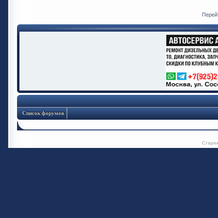
Перей
Список форумов
Старе