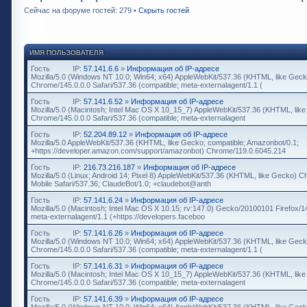
Сейчас на форуме гостей: 279 •
Скрыть гостей
ИМЯ ПОЛЬЗОВАТЕЛЯ
Гость
IP:
57.141.6.6
»
Информация об IP-адресе
Mozilla/5.0 (Windows NT 10.0; Win64; x64) AppleWebKit/537.36 (KHTML, like Geck
Chrome/145.0.0.0 Safari/537.36 (compatible; meta-externalagent/1.1 (
Гость
IP:
57.141.6.52
»
Информация об IP-адресе
Mozilla/5.0 (Macintosh; Intel Mac OS X 10_15_7) AppleWebKit/537.36 (KHTML, lik
Chrome/145.0.0.0 Safari/537.36 (compatible; meta-externalagent
Гость
IP:
52.204.89.12
»
Информация об IP-адресе
Mozilla/5.0 AppleWebKit/537.36 (KHTML, like Gecko; compatible; Amazonbot/0.1;
+https://developer.amazon.com/support/amazonbot) Chrome/119.0.6045.214
Гость
IP:
216.73.216.187
»
Информация об IP-адресе
Mozilla/5.0 (Linux; Android 14; Pixel 8) AppleWebKit/537.36 (KHTML, like Gecko) 
Mobile Safari/537.36; ClaudeBot/1.0; +claudebot@anth
Гость
IP:
57.141.6.24
»
Информация об IP-адресе
Mozilla/5.0 (Macintosh; Intel Mac OS X 10.15; rv:147.0) Gecko/20100101 Firefox/1
meta-externalagent/1.1 (+https://developers.faceboo
Гость
IP:
57.141.6.26
»
Информация об IP-адресе
Mozilla/5.0 (Windows NT 10.0; Win64; x64) AppleWebKit/537.36 (KHTML, like Geck
Chrome/145.0.0.0 Safari/537.36 (compatible; meta-externalagent/1.1 (
Гость
IP:
57.141.6.31
»
Информация об IP-адресе
Mozilla/5.0 (Macintosh; Intel Mac OS X 10_15_7) AppleWebKit/537.36 (KHTML, lik
Chrome/145.0.0.0 Safari/537.36 (compatible; meta-externalagent
Гость
IP:
57.141.6.39
»
Информация об IP-адресе
Mozilla/5.0 (Windows NT 10.0; Win64; x64) AppleWebKit/537.36 (KHTML, like Geck