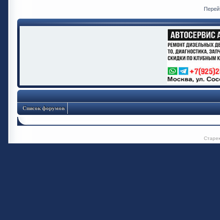
Перей
Список форумов
Старе