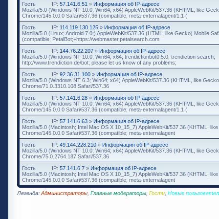
Гость
IP:
57.141.6.51
»
Информация об IP-адресе
Mozilla/5.0 (Windows NT 10.0; Win64; x64) AppleWebKit/537.36 (KHTML, like Geck
Chrome/145.0.0.0 Safari/537.36 (compatible; meta-externalagent/1.1 (
Гость
IP:
114.119.130.125
»
Информация об IP-адресе
Mozilla/5.0 (Linux; Android 7.0;) AppleWebKit/537.36 (HTML, like Gecko) Mobile Saf
(compatible; PetalBot;+https://webmaster.petalsearch.com
Гость
IP:
144.76.22.207
»
Информация об IP-адресе
Mozilla/5.0 (Windows NT 10.0; Win64; x64; trendictionbot0.5.0; trendiction search;
http://www.trendiction.de/bot; please let us know of any problems;
Гость
IP:
92.36.31.100
»
Информация об IP-адресе
Mozilla/5.0 (Windows NT 6.3; Win64; x64) AppleWebKit/537.36 (KHTML, like Gecko
Chrome/71.0.3310.108 Safari/537.36
Гость
IP:
57.141.6.28
»
Информация об IP-адресе
Mozilla/5.0 (Windows NT 10.0; Win64; x64) AppleWebKit/537.36 (KHTML, like Geck
Chrome/145.0.0.0 Safari/537.36 (compatible; meta-externalagent/1.1 (
Гость
IP:
57.141.6.63
»
Информация об IP-адресе
Mozilla/5.0 (Macintosh; Intel Mac OS X 10_15_7) AppleWebKit/537.36 (KHTML, lik
Chrome/145.0.0.0 Safari/537.36 (compatible; meta-externalagent
Гость
IP:
49.144.228.210
»
Информация об IP-адресе
Mozilla/5.0 (Windows NT 10.0; Win64; x64) AppleWebKit/537.36 (KHTML, like Geck
Chrome/75.0.2764.187 Safari/537.36
Гость
IP:
57.141.6.7
»
Информация об IP-адресе
Mozilla/5.0 (Macintosh; Intel Mac OS X 10_15_7) AppleWebKit/537.36 (KHTML, lik
Chrome/145.0.0.0 Safari/537.36 (compatible; meta-externalagent
Легенда:
Администраторы
,
Главные модераторы
,
Гости
,
Новые пользовател