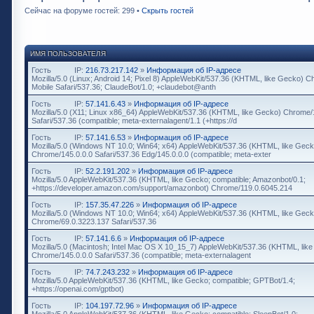
Сейчас на форуме гостей: 299 •
Скрыть гостей
ИМЯ ПОЛЬЗОВАТЕЛЯ
Гость
IP:
216.73.217.142
»
Информация об IP-адресе
Mozilla/5.0 (Linux; Android 14; Pixel 8) AppleWebKit/537.36 (KHTML, like Gecko) 
Mobile Safari/537.36; ClaudeBot/1.0; +claudebot@anth
Гость
IP:
57.141.6.43
»
Информация об IP-адресе
Mozilla/5.0 (X11; Linux x86_64) AppleWebKit/537.36 (KHTML, like Gecko) Chrome/
Safari/537.36 (compatible; meta-externalagent/1.1 (+https://d
Гость
IP:
57.141.6.53
»
Информация об IP-адресе
Mozilla/5.0 (Windows NT 10.0; Win64; x64) AppleWebKit/537.36 (KHTML, like Geck
Chrome/145.0.0.0 Safari/537.36 Edg/145.0.0.0 (compatible; meta-exter
Гость
IP:
52.2.191.202
»
Информация об IP-адресе
Mozilla/5.0 AppleWebKit/537.36 (KHTML, like Gecko; compatible; Amazonbot/0.1;
+https://developer.amazon.com/support/amazonbot) Chrome/119.0.6045.214
Гость
IP:
157.35.47.226
»
Информация об IP-адресе
Mozilla/5.0 (Windows NT 10.0; Win64; x64) AppleWebKit/537.36 (KHTML, like Geck
Chrome/69.0.3223.137 Safari/537.36
Гость
IP:
57.141.6.6
»
Информация об IP-адресе
Mozilla/5.0 (Macintosh; Intel Mac OS X 10_15_7) AppleWebKit/537.36 (KHTML, lik
Chrome/145.0.0.0 Safari/537.36 (compatible; meta-externalagent
Гость
IP:
74.7.243.232
»
Информация об IP-адресе
Mozilla/5.0 AppleWebKit/537.36 (KHTML, like Gecko; compatible; GPTBot/1.4;
+https://openai.com/gptbot)
Гость
IP:
104.197.72.96
»
Информация об IP-адресе
Mozilla/5.0 AppleWebKit/537.36 (KHTML, like Gecko; compatible; SleepBot/1.0;