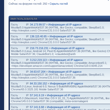
Сейчас на форуме гостей: 292 •
Скрыть гостей
ИМЯ ПОЛЬЗОВАТЕЛЯ
Гость
IP:
34.173.99.57
»
Информация об IP-адресе
Mozilla/5.0 AppleWebKit/537.36 (KHTML, like Gecko; compatible; SleepBot/1.0;
+http://sleepbot.com/) Chrome/131.0.0.0 Safari/537.36
Гость
IP:
136.115.40.65
»
Информация об IP-адресе
Mozilla/5.0 AppleWebKit/537.36 (KHTML, like Gecko; compatible; SleepBot/1.0;
+http://sleepbot.com/) Chrome/131.0.0.0 Safari/537.36
Гость
IP:
216.73.216.231
»
Информация об IP-адресе
Mozilla/5.0 (Linux; Android 14; Pixel 8) AppleWebKit/537.36 (KHTML, like Gecko) 
Mobile Safari/537.36; ClaudeBot/1.0; +claudebot@anth
Гость
IP:
3.212.219.113
»
Информация об IP-адресе
Mozilla/5.0 AppleWebKit/537.36 (KHTML, like Gecko; compatible; Amazonbot/0.1;
+https://developer.amazon.com/support/amazonbot) Chrome/119.0.6045.214
Гость
IP:
34.63.67.204
»
Информация об IP-адресе
Mozilla/5.0 AppleWebKit/537.36 (KHTML, like Gecko; compatible; SleepBot/1.0;
+http://sleepbot.com/) Chrome/131.0.0.0 Safari/537.36
Гость
IP:
84.33.150.152
»
Информация об IP-адресе
Mozilla/5.0 (Linux; Android 6.0; Nexus 5 Build/MRA58N) AppleWebKit/537.36 (KHTM
Chrome/65.0.3325.181 Mobile Safari/537.36
Гость
IP:
57.141.6.19
»
Информация об IP-адресе
Mozilla/5.0 (Macintosh; Intel Mac OS X 10_15_7) AppleWebKit/537.36 (KHTML, lik
Chrome/145.0.0.0 Safari/537.36 (compatible; meta-externalagent
Гость
IP:
57.141.6.68
»
Информация об IP-адресе
Mozilla/5.0 (Windows NT 10.0; Win64; x64) AppleWebKit/537.36 (KHTML, like Geck