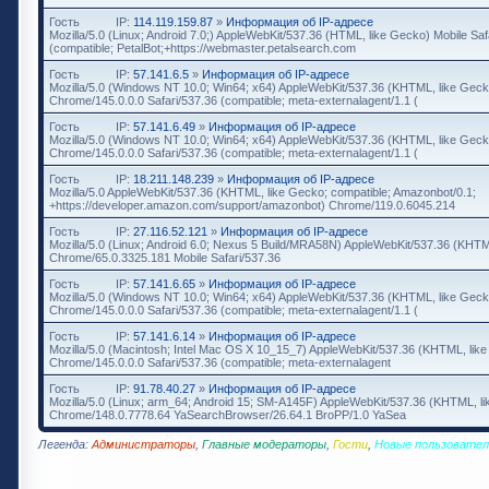
Гость
IP:
114.119.159.87
»
Информация об IP-адресе
Mozilla/5.0 (Linux; Android 7.0;) AppleWebKit/537.36 (HTML, like Gecko) Mobile Saf
(compatible; PetalBot;+https://webmaster.petalsearch.com
Гость
IP:
57.141.6.5
»
Информация об IP-адресе
Mozilla/5.0 (Windows NT 10.0; Win64; x64) AppleWebKit/537.36 (KHTML, like Geck
Chrome/145.0.0.0 Safari/537.36 (compatible; meta-externalagent/1.1 (
Гость
IP:
57.141.6.49
»
Информация об IP-адресе
Mozilla/5.0 (Windows NT 10.0; Win64; x64) AppleWebKit/537.36 (KHTML, like Geck
Chrome/145.0.0.0 Safari/537.36 (compatible; meta-externalagent/1.1 (
Гость
IP:
18.211.148.239
»
Информация об IP-адресе
Mozilla/5.0 AppleWebKit/537.36 (KHTML, like Gecko; compatible; Amazonbot/0.1;
+https://developer.amazon.com/support/amazonbot) Chrome/119.0.6045.214
Гость
IP:
27.116.52.121
»
Информация об IP-адресе
Mozilla/5.0 (Linux; Android 6.0; Nexus 5 Build/MRA58N) AppleWebKit/537.36 (KHTM
Chrome/65.0.3325.181 Mobile Safari/537.36
Гость
IP:
57.141.6.65
»
Информация об IP-адресе
Mozilla/5.0 (Windows NT 10.0; Win64; x64) AppleWebKit/537.36 (KHTML, like Geck
Chrome/145.0.0.0 Safari/537.36 (compatible; meta-externalagent/1.1 (
Гость
IP:
57.141.6.14
»
Информация об IP-адресе
Mozilla/5.0 (Macintosh; Intel Mac OS X 10_15_7) AppleWebKit/537.36 (KHTML, lik
Chrome/145.0.0.0 Safari/537.36 (compatible; meta-externalagent
Гость
IP:
91.78.40.27
»
Информация об IP-адресе
Mozilla/5.0 (Linux; arm_64; Android 15; SM-A145F) AppleWebKit/537.36 (KHTML, l
Chrome/148.0.7778.64 YaSearchBrowser/26.64.1 BroPP/1.0 YaSea
Легенда:
Администраторы
,
Главные модераторы
,
Гости
,
Новые пользовател