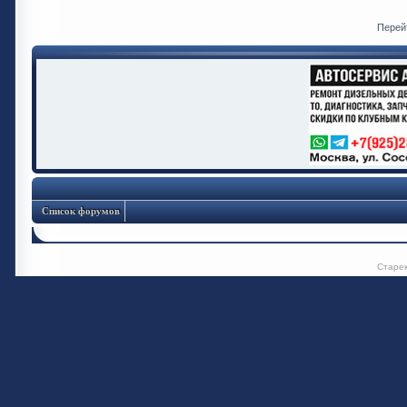
Перей
Список форумов
Старе