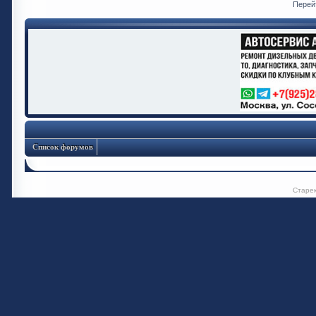
Перей
Список форумов
Старе