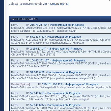
Сейчас на форуме гостей: 285 •
Скрыть гостей
ИМЯ ПОЛЬЗОВАТЕЛЯ
Гость
IP:
216.73.217.54
»
Информация об IP-адресе
Mozilla/5.0 (Linux; Android 14; Pixel 8) AppleWebKit/537.36 (KHTML, like Gecko) 
Mobile Safari/537.36; ClaudeBot/1.0; +claudebot@anth
Гость
IP:
57.141.6.40
»
Информация об IP-адресе
Mozilla/5.0 (X11; Linux x86_64) AppleWebKit/537.36 (KHTML, like Gecko) Chrome/
Safari/537.36 (compatible; meta-externalagent/1.1 (+https://d
Гость
IP:
2.139.13.147
»
Информация об IP-адресе
Mozilla/5.0 (Windows NT 6.0; Win64; x64) AppleWebKit/537.36 (KHTML, like Gecko
Chrome/75.0.3438.147 Safari/537.36
Гость
IP:
104.42.151.157
»
Информация об IP-адресе
Mozilla/5.0 (Windows NT 10.0; Win64; x64) AppleWebKit/537.36 (KHTML, like Geck
Chrome/133.0.0.0 Safari/537.36
Гость
IP:
57.141.6.27
»
Информация об IP-адресе
Mozilla/5.0 (Windows NT 10.0; Win64; x64) AppleWebKit/537.36 (KHTML, like Geck
Chrome/145.0.0.0 Safari/537.36 (compatible; meta-externalagent/1.1 (
Baidu [Spider]
IP:
220.181.108.113
»
Информация об IP-адресе
Mozilla/5.0 (compatible; Baiduspider/2.0; +http://www.baidu.com/search/spider.html)
Гость
IP:
57.141.6.13
»
Информация об IP-адресе
Mozilla/5.0 (Macintosh; Intel Mac OS X 10_15_7) AppleWebKit/537.36 (KHTML, lik
Chrome/145.0.0.0 Safari/537.36 (compatible; meta-externalagent
Гость
IP:
57.141.6.32
»
Информация об IP-адресе
Mozilla/5.0 (Windows NT 10.0; Win64; x64) AppleWebKit/537.36 (KHTML, like Geck
Chrome/145.0.0.0 Safari/537.36 (compatible; meta-externalagent/1.1 (