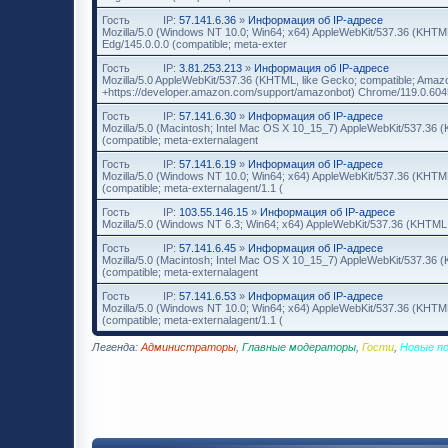
Гость
IP:
57.141.6.36
»
Информация об IP-адресе
Mozilla/5.0 (Windows NT 10.0; Win64; x64) AppleWebKit/537.36 (KHTML
Edg/145.0.0.0 (compatible; meta-exter
Гость
IP:
3.81.253.213
»
Информация об IP-адресе
Mozilla/5.0 AppleWebKit/537.36 (KHTML, like Gecko; compatible; Amazo
+https://developer.amazon.com/support/amazonbot) Chrome/119.0.604
Гость
IP:
57.141.6.30
»
Информация об IP-адресе
Mozilla/5.0 (Macintosh; Intel Mac OS X 10_15_7) AppleWebKit/537.36 
(compatible; meta-externalagent
Гость
IP:
57.141.6.19
»
Информация об IP-адресе
Mozilla/5.0 (Windows NT 10.0; Win64; x64) AppleWebKit/537.36 (KHTML
(compatible; meta-externalagent/1.1 (
Гость
IP:
103.55.146.15
»
Информация об IP-адресе
Mozilla/5.0 (Windows NT 6.3; Win64; x64) AppleWebKit/537.36 (KHTML,
Гость
IP:
57.141.6.45
»
Информация об IP-адресе
Mozilla/5.0 (Macintosh; Intel Mac OS X 10_15_7) AppleWebKit/537.36 
(compatible; meta-externalagent
Гость
IP:
57.141.6.53
»
Информация об IP-адресе
Mozilla/5.0 (Windows NT 10.0; Win64; x64) AppleWebKit/537.36 (KHTML
(compatible; meta-externalagent/1.1 (
Легенда:
Администраторы
,
Главные модераторы
,
Гости
,
Новые п