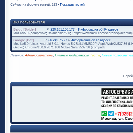
Сейчас на форуме гостей: 323 •
Показать гостей
ИМЯ ПОЛЬЗОВАТЕЛЯ
Baidu [Spider]
IP:
220.181.108.177
»
Информация об IP-адресе
Mozilla/5.0 (compatible; Baiduspider/2.0; +http://www.baidu.com/search/spider.html)
Google [Bot]
IP:
66.249.75.77
»
Информация об IP-адресе
Mozilla/5.0 (Linux; Android 6.0.1; Nexus 5X Build/MMB29P) AppleWebKit/537.36 (K
Gecko) Chrome/150.0.7871.186 Mobile Safari/537.36 (compatib
Легенда:
Администраторы
,
Главные модераторы
,
Гости
,
Новые пользовател
Перей