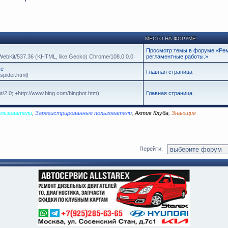
МЕСТО НА ФОРУМЕ
Просмотр темы в форуме «Рем
leWebKit/537.36 (KHTML, like Gecko) Chrome/108.0.0.0
регламентные работы.»
се
Главная страница
spider.html)
t/2.0; +http://www.bing.com/bingbot.htm)
Главная страница
ользователи
,
Зарегистрированные пользователи
,
Актив Клуба
,
Знающие
Перейти: