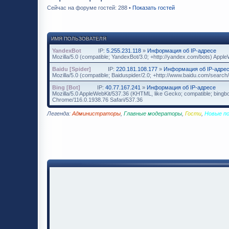
Сейчас на форуме гостей: 288 •
Показать гостей
ИМЯ ПОЛЬЗОВАТЕЛЯ
YandexBot
IP:
5.255.231.118
»
Информация об IP-адресе
Mozilla/5.0 (compatible; YandexBot/3.0; +http://yandex.com/bots) App
Baidu [Spider]
IP:
220.181.108.177
»
Информация об IP-адре
Mozilla/5.0 (compatible; Baiduspider/2.0; +http://www.baidu.com/search/
Bing [Bot]
IP:
40.77.167.241
»
Информация об IP-адресе
Mozilla/5.0 AppleWebKit/537.36 (KHTML, like Gecko; compatible; bingbo
Chrome/116.0.1938.76 Safari/537.36
Легенда:
Администраторы
,
Главные модераторы
,
Гости
,
Новые п