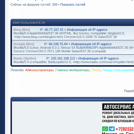
Сейчас на форуме гостей: 309 •
Показать гостей
ИМЯ ПОЛЬЗОВАТЕЛЯ
Bing [Bot]
IP:
40.77.167.41
»
Информация об IP-адресе
Mozilla/5.0 AppleWebKit/537.36 (KHTML, like Gecko; compatible; bingbot/2.0;
+http://www.bing.com/bingbot.htm) Chrome/116.0.1938.76 Safari/537.36
Google [Bot]
IP:
66.249.75.64
»
Информация об IP-адресе
Mozilla/5.0 (Linux; Android 6.0.1; Nexus 5X Build/MMB29P) AppleWebKit/537.36 (K
Gecko) Chrome/150.0.7871.186 Mobile Safari/537.36 (compatib
Baidu [Spider]
IP:
220.181.108.113
»
Информация об IP-адресе
Mozilla/5.0 (compatible; Baiduspider/2.0; +http://www.baidu.com/search/spider.html)
Легенда:
Администраторы
,
Главные модераторы
,
Гости
,
Новые пользовател
Перей