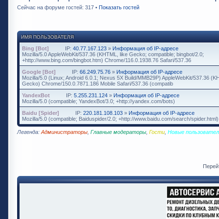
Сейчас на форуме гостей: 317 •
Показать гостей
ИМЯ ПОЛЬЗОВАТЕЛЯ
Bing [Bot]
IP:
40.77.167.123
»
Информация об IP-адресе
Mozilla/5.0 AppleWebKit/537.36 (KHTML, like Gecko; compatible; bingbot/2.0;
+http://www.bing.com/bingbot.htm) Chrome/116.0.1938.76 Safari/537.36
Google [Bot]
IP:
66.249.75.76
»
Информация об IP-адресе
Mozilla/5.0 (Linux; Android 6.0.1; Nexus 5X Build/MMB29P) AppleWebKit/537.36 (K
Gecko) Chrome/150.0.7871.186 Mobile Safari/537.36 (compatib
YandexBot
IP:
5.255.231.124
»
Информация об IP-адресе
Mozilla/5.0 (compatible; YandexBot/3.0; +http://yandex.com/bots)
Baidu [Spider]
IP:
220.181.108.103
»
Информация об IP-адресе
Mozilla/5.0 (compatible; Baiduspider/2.0; +http://www.baidu.com/search/spider.html)
Легенда:
Администраторы
,
Главные модераторы
,
Гости
,
Новые пользовател
Перей